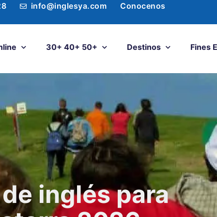
28
info@inglesya.com
Conocenos
nline
30+ 40+ 50+
Destinos
Fines 
e inglés para