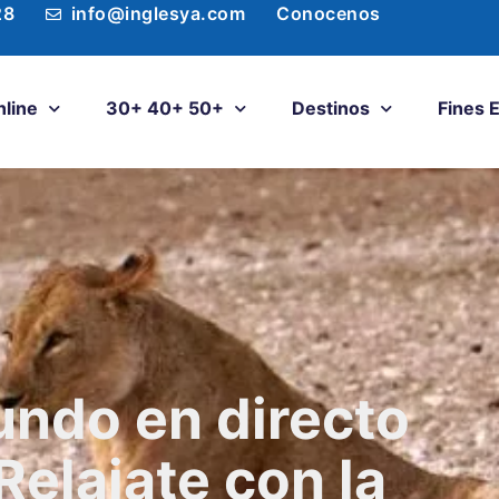
28
info@inglesya.com
Conocenos
nline
30+ 40+ 50+
Destinos
Fines 
undo en directo
Relajate con la