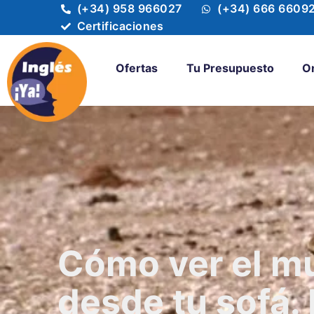
(+34) 958 966027
(+34) 666 6609
Certificaciones
Ofertas
Tu Presupuesto
O
Cómo ver el m
desde tu sofá. 