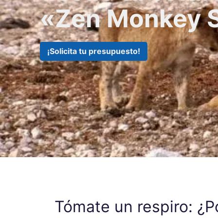
«Zen Monkey 
¡Solicita tu presupuesto!
Tómate un respiro: ¿P