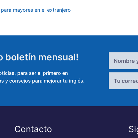
para mayores en el extranjero
o boletín mensual!
icias, para ser el primero en
s y consejos para mejorar tu inglés.
Alternative:
Contacto
Si