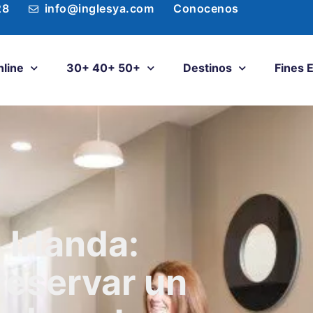
28
info@inglesya.com
Conocenos
nline
30+ 40+ 50+
Destinos
Fines 
 Irlanda:
reservar un