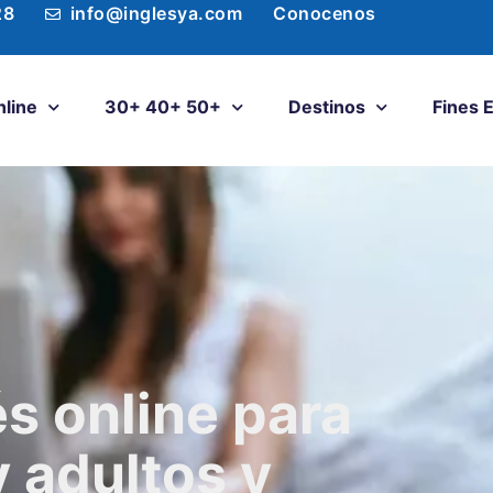
28
info@inglesya.com
Conocenos
nline
30+ 40+ 50+
Destinos
Fines 
és online para
y adultos y